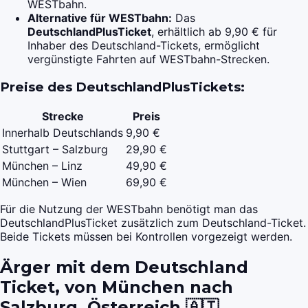
WESTbahn.
Alternative für WESTbahn:
Das
DeutschlandPlusTicket
, erhältlich ab 9,90 € für
Inhaber des Deutschland-Tickets, ermöglicht
vergünstigte Fahrten auf WESTbahn-Strecken.
Preise des DeutschlandPlusTickets:
Strecke
Preis
Innerhalb Deutschlands
9,90 €
Stuttgart – Salzburg
29,90 €
München – Linz
49,90 €
München – Wien
69,90 €
Für die Nutzung der WESTbahn benötigt man das
DeutschlandPlusTicket zusätzlich zum Deutschland-Ticket.
Beide Tickets müssen bei Kontrollen vorgezeigt werden.
Ärger mit dem Deutschland
Ticket, von München nach
Salzburg, Österreich 🇦🇹