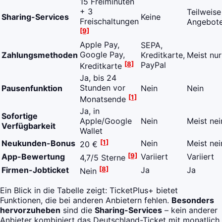
15 Freiminuten
+ 3
Teilweise
Sharing-Services
Keine
Freischaltungen
Angebot
[9]
Apple Pay,
SEPA,
Google Pay,
Zahlungsmethoden
Kreditkarte,
Meist nu
[8]
PayPal
Kreditkarte
Ja, bis 24
Stunden vor
Pausenfunktion
Nein
Nein
[1]
Monatsende
Ja, in
Sofortige
Apple/Google
Nein
Meist nei
Verfügbarkeit
Wallet
[1]
Neukunden-Bonus
Nein
Meist nei
20 €
[9]
App-Bewertung
Variiert
Variiert
4,7/5 Sterne
[8]
Firmen-Jobticket
Ja
Ja
Nein
Ein Blick in die Tabelle zeigt: TicketPlus+ bietet
Funktionen, die bei anderen Anbietern fehlen.
Besonders
hervorzuheben
sind die
Sharing-Services
– kein anderer
Anbieter kombiniert das Deutschland-Ticket mit monatlich