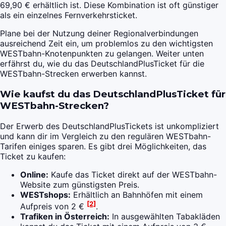
69,90 € erhältlich ist. Diese Kombination ist oft günstiger
als ein einzelnes Fernverkehrsticket.
Plane bei der Nutzung deiner Regionalverbindungen
ausreichend Zeit ein, um problemlos zu den wichtigsten
WESTbahn-Knotenpunkten zu gelangen. Weiter unten
erfährst du, wie du das DeutschlandPlusTicket für die
WESTbahn-Strecken erwerben kannst.
Wie kaufst du das DeutschlandPlusTicket für
WESTbahn-Strecken?
Der Erwerb des DeutschlandPlusTickets ist unkompliziert
und kann dir im Vergleich zu den regulären WESTbahn-
Tarifen einiges sparen. Es gibt drei Möglichkeiten, das
Ticket zu kaufen:
Online:
Kaufe das Ticket direkt auf der WESTbahn-
Website zum günstigsten Preis.
WESTshops:
Erhältlich an Bahnhöfen mit einem
[2]
Aufpreis von 2 €
.
Trafiken in Österreich:
In ausgewählten Tabakläden