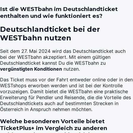
Ist die WESTbahn im Deutschlandticket
enthalten und wie funktioniert es?
Deutschlandticket bei der
WESTbahn nutzen
Seit dem 27. Mai 2024 wird das Deutschlandticket auch
bei der WESTbahn akzeptiert. Mit einem gültigen
Deutschlandticket kannst Du die WESTbahn zu
vergünstigten Konditionen
nutzen.
Das Ticket muss vor der Fahrt entweder online oder in den
WESTshops erworben werden und ist bei der Kontrolle
vorzuzeigen. Damit bietet die WESTbahn eine praktische
Erweiterung für Pendler und Reisende, die die Vorteile des
Deutschlandtickets auch auf bestimmten Strecken in
Österreich in Anspruch nehmen möchten.
Welche besonderen Vorteile bietet
TicketPlus+ im Vergleich zu anderen