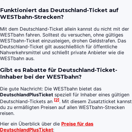
Funktioniert das Deutschland-Ticket auf
WESTbahn-Strecken?
Mit dem Deutschland-Ticket allein kannst du nicht mit der
WESTbahn fahren. Solltest du versuchen, ohne gültiges
WESTbahn-Ticket einzusteigen, drohen Geldstrafen. Das
Deutschland-Ticket gilt ausschließlich für öffentliche
Nahverkehrsmittel und schließt private Anbieter wie die
WESTbahn aus.
Gibt es Rabatte für Deutschland-Ticket-
Inhaber bei der WESTbahn?
Die gute Nachricht: Die WESTbahn bietet das
DeutschlandPlusTicket
speziell für Inhaber eines gültigen
[2]
Deutschland-Tickets an
. Mit diesem Zusatzticket kannst
du zu ermäßigten Preisen auf allen WESTbahn-Strecken
reisen.
Hier ein Überblick über die
Preise für das
DeutschlandPlusTicket
: