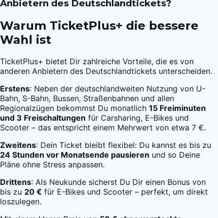
Anbietern des Deutschlandtickets?
Warum TicketPlus+ die bessere
Wahl ist
TicketPlus+ bietet Dir zahlreiche Vorteile, die es von
anderen Anbietern des Deutschlandtickets unterscheiden.
Erstens
: Neben der deutschlandweiten Nutzung von U-
Bahn, S-Bahn, Bussen, Straßenbahnen und allen
Regionalzügen bekommst Du monatlich
15 Freiminuten
und 3 Freischaltungen
für Carsharing, E-Bikes und
Scooter – das entspricht einem Mehrwert von etwa 7 €.
Zweitens
: Dein Ticket bleibt flexibel: Du kannst es bis zu
24 Stunden vor Monatsende pausieren
und so Deine
Pläne ohne Stress anpassen.
Drittens
: Als Neukunde sicherst Du Dir einen Bonus von
bis zu
20 €
für E-Bikes und Scooter – perfekt, um direkt
loszulegen.