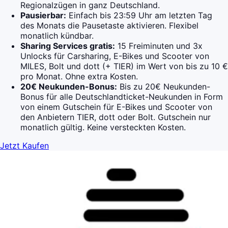
Regionalzügen in ganz Deutschland.
Pausierbar:
Einfach bis 23:59 Uhr am letzten Tag
des Monats die Pausetaste aktivieren. Flexibel
monatlich kündbar.
Sharing Services gratis:
15 Freiminuten und 3x
Unlocks für Carsharing, E-Bikes und Scooter von
MILES, Bolt und dott (+ TIER) im Wert von bis zu 10 €
pro Monat. Ohne extra Kosten.
20€ Neukunden-Bonus:
Bis zu 20€ Neukunden-
Bonus für alle Deutschlandticket-Neukunden in Form
von einem Gutschein für E-Bikes und Scooter von
den Anbietern TIER, dott oder Bolt. Gutschein nur
monatlich gültig. Keine versteckten Kosten.
Jetzt Kaufen