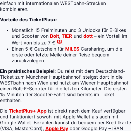
einfach mit internationalen WESTbahn-Strecken
kombinieren.
Vorteile des TicketPlus+:
Monatlich 15 Freiminuten und 3 Unlocks für E-Bikes
und Scooter von
Bolt
,
TIER
und
dott
– ein Vorteil im
[3]
Wert von bis zu 7 €
.
Einen 5 € Gutschein für
MILES
Carsharing, um die
erste oder letzte Meile deiner Reise bequem
zurückzulegen.
Ein praktisches Beispiel:
Du reist mit dem Deutschland-
Ticket zum Münchner Hauptbahnhof, steigst dort in die
WESTbahn nach Wien und nutzt am Wiener Hauptbahnhof
einen Bolt-E-Scooter für die letzten Kilometer. Die ersten
15 Minuten der Scooter-Fahrt sind bereits im Ticket
enthalten.
Die
TicketPlus+ App
ist direkt nach dem Kauf verfügbar
und funktioniert sowohl mit Apple Wallet als auch mit
Google Wallet. Bezahlen kannst du bequem per Kreditkarte
(VISA, MasterCard),
Apple Pay
oder Google Pay – IBAN