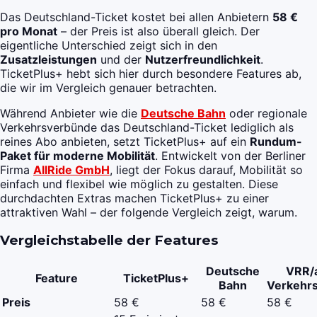
Das Deutschland-Ticket kostet bei allen Anbietern
58 €
pro Monat
– der Preis ist also überall gleich. Der
eigentliche Unterschied zeigt sich in den
Zusatzleistungen
und der
Nutzerfreundlichkeit
.
TicketPlus+ hebt sich hier durch besondere Features ab,
die wir im Vergleich genauer betrachten.
Während Anbieter wie die
Deutsche Bahn
oder regionale
Verkehrsverbünde das Deutschland-Ticket lediglich als
reines Abo anbieten, setzt TicketPlus+ auf ein
Rundum-
Paket für moderne Mobilität
. Entwickelt von der Berliner
Firma
AllRide GmbH
, liegt der Fokus darauf, Mobilität so
einfach und flexibel wie möglich zu gestalten. Diese
durchdachten Extras machen TicketPlus+ zu einer
attraktiven Wahl – der folgende Vergleich zeigt, warum.
Vergleichstabelle der Features
Deutsche
VRR/
Feature
TicketPlus+
Bahn
Verkehr
Preis
58 €
58 €
58 €