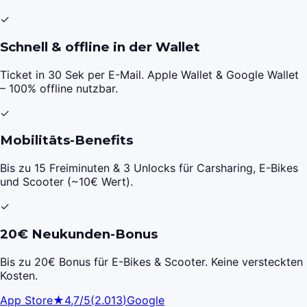
✓
Schnell & offline in der Wallet
Ticket in 30 Sek per E-Mail. Apple Wallet & Google Wallet
– 100% offline nutzbar.
✓
Mobilitäts-Benefits
Bis zu 15 Freiminuten & 3 Unlocks für Carsharing, E-Bikes
und Scooter (~10€ Wert).
✓
20€ Neukunden-Bonus
Bis zu 20€ Bonus für E-Bikes & Scooter. Keine versteckten
Kosten.
App Store
★
4,7/5
(
2.013
)
Google