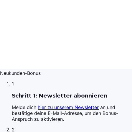
Neukunden-Bonus
1
Schritt
1
:
Newsletter abonnieren
Melde dich
hier zu unserem Newsletter
an und
bestätige deine E-Mail-Adresse, um den Bonus-
Anspruch zu aktivieren.
2