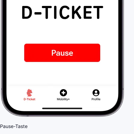
Pause-Taste​​