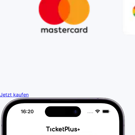
Jetzt kaufen