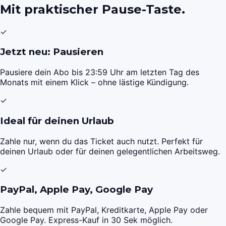
Mit praktischer Pause-Taste.
✓
Jetzt neu: Pausieren
Pausiere dein Abo bis 23:59 Uhr am letzten Tag des
Monats mit einem Klick – ohne lästige Kündigung.
✓
Ideal für deinen Urlaub
Zahle nur, wenn du das Ticket auch nutzt. Perfekt für
deinen Urlaub oder für deinen gelegentlichen Arbeitsweg.
✓
PayPal, Apple Pay, Google Pay
Zahle bequem mit PayPal, Kreditkarte, Apple Pay oder
Google Pay. Express-Kauf in 30 Sek möglich.