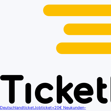
Deutschlandticket
Jobticket+
20€ Neukunden-