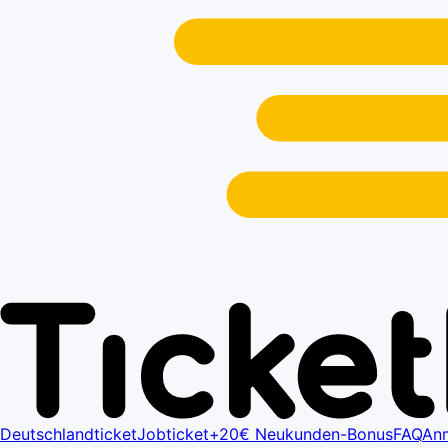
Deutschlandticket
Jobticket+
20€ Neukunden-Bonus
FAQ
An