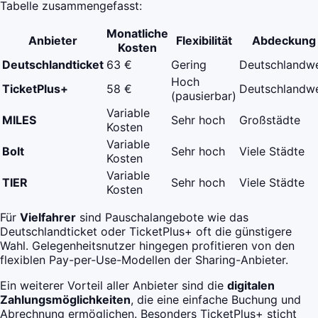
Tabelle zusammengefasst:
Monatliche
Anbieter
Flexibilität
Abdeckung
Kosten
Deutschlandticket
63 €
Gering
Deutschlandwe
Hoch
TicketPlus+
58 €
Deutschlandwe
(pausierbar)
Variable
MILES
Sehr hoch
Großstädte
Kosten
Variable
Bolt
Sehr hoch
Viele Städte
Kosten
Variable
TIER
Sehr hoch
Viele Städte
Kosten
Für
Vielfahrer
sind Pauschalangebote wie das
Deutschlandticket oder TicketPlus+ oft die günstigere
Wahl. Gelegenheitsnutzer hingegen profitieren von den
flexiblen Pay-per-Use-Modellen der Sharing-Anbieter.
Ein weiterer Vorteil aller Anbieter sind die
digitalen
Zahlungsmöglichkeiten
, die eine einfache Buchung und
Abrechnung ermöglichen. Besonders TicketPlus+ sticht