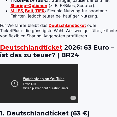
TicketPlus+ (58 €):
Günstiger, pausierbar und mit
Sharing-Optionen
(z. B. E-Bikes, Scooter).
MILES
,
Bolt
,
TIER
:
Flexible Nutzung für spontane
Fahrten, jedoch teurer bei häufiger Nutzung.
Für Vielfahrer bleibt das
Deutschlandticket
oder
TicketPlus+ die günstigste Wahl. Wer weniger fährt, könnte
von flexiblen Sharing-Angeboten profitieren.
Deutschlandticket
2026: 63 Euro –
ist das zu teuer? | BR24
1. Deutschlandticket (63 €)