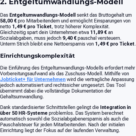
2. Entgeltumwandlungs-Modell
Das
Entgeltumwandlungs-Modell
senkt das Bruttogehalt um
58,00 €
pro Mitarbeitendem und ermöglicht Einsparungen von
netto
1,49 € pro Ticket
, trotz höherer Komplexität.
Gleichzeitig spart dein Unternehmen etwa
11,89 €
an
Sozialabgaben, muss jedoch
9,40 €
pauschal versteuern.
Unterm Strich bleibt eine Nettoersparnis von
1,49 € pro Ticket
.
Einrichtungskomplexität
Die Einführung des Entgeltumwandlungs-Modells erfordert mehr
Vorbereitungsaufwand als das Zuschuss-Modell. Mithilfe von
Jobticket+ für Unternehmen
wird die vertragliche Anpassung
jedoch automatisiert und rechtssicher umgesetzt. Das Tool
übernimmt dabei die vollständige Dokumentation der
Gehaltsumwandlung.
Dank standardisierter Schnittstellen gelingt die
Integration in
über 50 HR-Systeme
problemlos. Das System berechnet
automatisch sowohl die Sozialabgabenersparnis als auch die
Pauschalsteuer für jeden Mitarbeitenden. Nach der initialen
Einrichtung liegt der Fokus auf der laufenden Verwaltung.