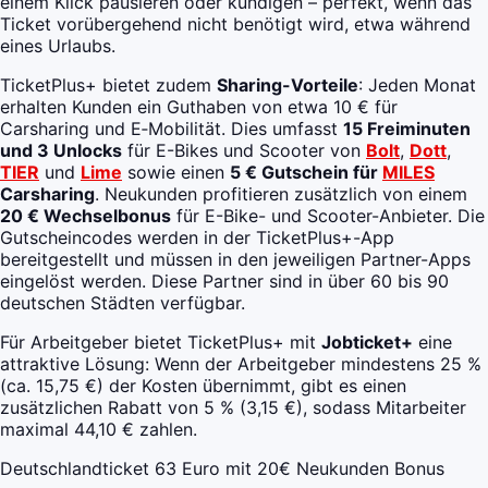
einem Klick pausieren oder kündigen – perfekt, wenn das
Ticket vorübergehend nicht benötigt wird, etwa während
eines Urlaubs.
TicketPlus+ bietet zudem
Sharing-Vorteile
: Jeden Monat
erhalten Kunden ein Guthaben von etwa 10 € für
Carsharing und E‑Mobilität. Dies umfasst
15 Freiminuten
und 3 Unlocks
für E-Bikes und Scooter von
Bolt
,
Dott
,
TIER
und
Lime
sowie einen
5 € Gutschein für
MILES
Carsharing
. Neukunden profitieren zusätzlich von einem
20 € Wechselbonus
für E-Bike- und Scooter-Anbieter. Die
Gutscheincodes werden in der TicketPlus+-App
bereitgestellt und müssen in den jeweiligen Partner-Apps
eingelöst werden. Diese Partner sind in über 60 bis 90
deutschen Städten verfügbar.
Für Arbeitgeber bietet TicketPlus+ mit
Jobticket+
eine
attraktive Lösung: Wenn der Arbeitgeber mindestens 25 %
(ca. 15,75 €) der Kosten übernimmt, gibt es einen
zusätzlichen Rabatt von 5 % (3,15 €), sodass Mitarbeiter
maximal 44,10 € zahlen.
Deutschlandticket 63 Euro mit 20€ Neukunden Bonus