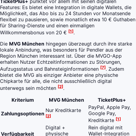
TicketPlus+
punktet vor allem mit seinen digitalen
Features: Es bietet eine Integration in digitale Wallets, die
Möglichkeit, das Abo bis zu 24 Stunden vor Monatsende
flexibel zu pausieren, sowie monatlich etwa 10 € Guthaben
für Sharing-Dienste und einen einmaligen
[1]
Willkommensbonus von 20 €
.
Die
MVG München
hingegen überzeugt durch ihre starke
lokale Anbindung, was besonders für Pendler aus der
Region München interessant ist. Über die MVGO-App
erhalten Nutzer Echtzeitinformationen zu Störungen,
[7]
Aufzugsstatus und Bahnsteiginformationen
. Zudem
bietet die MVG als einziger Anbieter eine physische
Chipkarte für alle, die nicht ausschließlich digital
[2]
unterwegs sein möchten
.
Kriterium
MVG München
TicketPlus+
PayPal, Apple Pay,
Nur Kreditkarte
Google Pay,
Zahlungsoptionen
[2]
[1]
Kreditkarte
Digital +
Rein digital mit
physische
Wallet-Integration
Verfügbarkeit