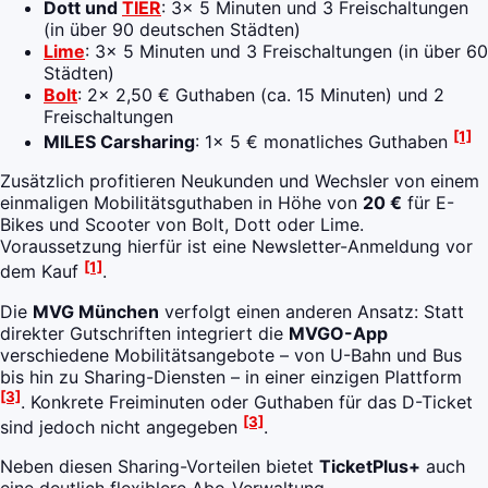
Dott und
TIER
: 3x 5 Minuten und 3 Freischaltungen
(in über 90 deutschen Städten)
Lime
: 3x 5 Minuten und 3 Freischaltungen (in über 60
Städten)
Bolt
: 2x 2,50 € Guthaben (ca. 15 Minuten) und 2
Freischaltungen
[1]
MILES Carsharing
: 1x 5 € monatliches Guthaben
Zusätzlich profitieren Neukunden und Wechsler von einem
einmaligen Mobilitätsguthaben in Höhe von
20 €
für E-
Bikes und Scooter von Bolt, Dott oder Lime.
Voraussetzung hierfür ist eine Newsletter-Anmeldung vor
[1]
dem Kauf
.
Die
MVG München
verfolgt einen anderen Ansatz: Statt
direkter Gutschriften integriert die
MVGO-App
verschiedene Mobilitätsangebote – von U-Bahn und Bus
bis hin zu Sharing-Diensten – in einer einzigen Plattform
[3]
. Konkrete Freiminuten oder Guthaben für das D-Ticket
[3]
sind jedoch nicht angegeben
.
Neben diesen Sharing-Vorteilen bietet
TicketPlus+
auch