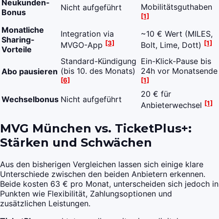
Neukunden-
Mobilitätsguthaben
Nicht aufgeführt
Bonus
[1]
Monatliche
Integration via
~10 € Wert (MILES,
Sharing-
[3]
[1]
MVGO-App
Bolt, Lime, Dott)
Vorteile
Standard-Kündigung
Ein-Klick-Pause bis
(bis 10. des Monats)
24h vor Monatsende
Abo pausieren
[6]
[1]
20 € für
Wechselbonus
Nicht aufgeführt
[1]
Anbieterwechsel
MVG München vs. TicketPlus+:
Stärken und Schwächen
Aus den bisherigen Vergleichen lassen sich einige klare
Unterschiede zwischen den beiden Anbietern erkennen.
Beide kosten 63 € pro Monat, unterscheiden sich jedoch in
Punkten wie Flexibilität, Zahlungsoptionen und
zusätzlichen Leistungen.