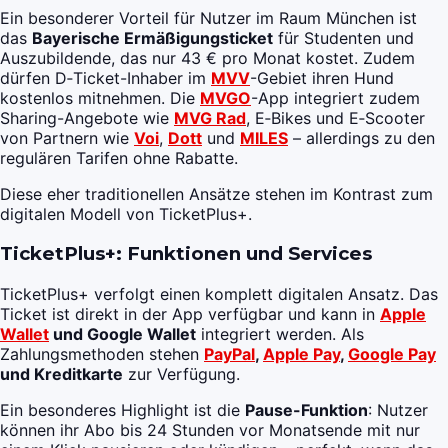
Ein besonderer Vorteil für Nutzer im Raum München ist
das
Bayerische Ermäßigungsticket
für Studenten und
Auszubildende, das nur 43 € pro Monat kostet. Zudem
dürfen D‑Ticket-Inhaber im
MVV
-Gebiet ihren Hund
kostenlos mitnehmen. Die
MVGO
-App integriert zudem
Sharing-Angebote wie
MVG Rad
, E‑Bikes und E‑Scooter
von Partnern wie
Voi
,
Dott
und
MILES
– allerdings zu den
regulären Tarifen ohne Rabatte.
Diese eher traditionellen Ansätze stehen im Kontrast zum
digitalen Modell von TicketPlus+.
TicketPlus+: Funktionen und Services
TicketPlus+ verfolgt einen komplett digitalen Ansatz. Das
Ticket ist direkt in der App verfügbar und kann in
Apple
Wallet
und Google Wallet
integriert werden. Als
Zahlungsmethoden stehen
PayPal
,
Apple Pay
,
Google Pay
und Kreditkarte
zur Verfügung.
Ein besonderes Highlight ist die
Pause-Funktion
: Nutzer
können ihr Abo bis 24 Stunden vor Monatsende mit nur