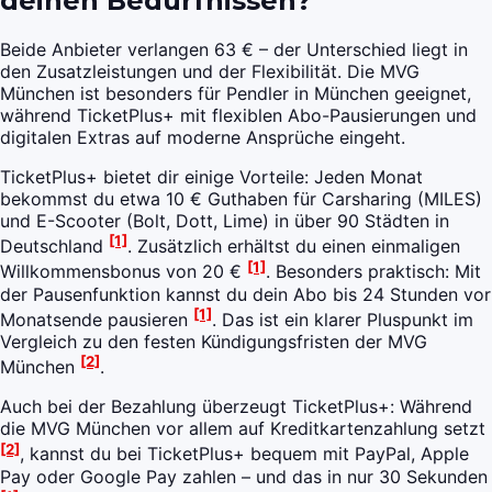
deinen Bedürfnissen?
Beide Anbieter verlangen 63 € – der Unterschied liegt in
den Zusatzleistungen und der Flexibilität. Die MVG
München ist besonders für Pendler in München geeignet,
während TicketPlus+ mit flexiblen Abo-Pausierungen und
digitalen Extras auf moderne Ansprüche eingeht.
TicketPlus+ bietet dir einige Vorteile: Jeden Monat
bekommst du etwa 10 € Guthaben für Carsharing (MILES)
und E-Scooter (Bolt, Dott, Lime) in über 90 Städten in
[1]
Deutschland
. Zusätzlich erhältst du einen einmaligen
[1]
Willkommensbonus von 20 €
. Besonders praktisch: Mit
der Pausenfunktion kannst du dein Abo bis 24 Stunden vor
[1]
Monatsende pausieren
. Das ist ein klarer Pluspunkt im
Vergleich zu den festen Kündigungsfristen der MVG
[2]
München
.
Auch bei der Bezahlung überzeugt TicketPlus+: Während
die MVG München vor allem auf Kreditkartenzahlung setzt
[2]
, kannst du bei TicketPlus+ bequem mit PayPal, Apple
Pay oder Google Pay zahlen – und das in nur 30 Sekunden