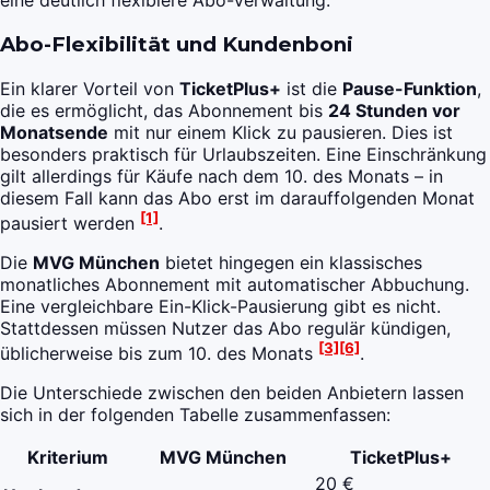
eine deutlich flexiblere Abo-Verwaltung.
Abo-Flexibilität und Kundenboni
Ein klarer Vorteil von
TicketPlus+
ist die
Pause-Funktion
,
die es ermöglicht, das Abonnement bis
24 Stunden vor
Monatsende
mit nur einem Klick zu pausieren. Dies ist
besonders praktisch für Urlaubszeiten. Eine Einschränkung
gilt allerdings für Käufe nach dem 10. des Monats – in
diesem Fall kann das Abo erst im darauffolgenden Monat
[1]
pausiert werden
.
Die
MVG München
bietet hingegen ein klassisches
monatliches Abonnement mit automatischer Abbuchung.
Eine vergleichbare Ein-Klick-Pausierung gibt es nicht.
Stattdessen müssen Nutzer das Abo regulär kündigen,
[3]
[6]
üblicherweise bis zum 10. des Monats
.
Die Unterschiede zwischen den beiden Anbietern lassen
sich in der folgenden Tabelle zusammenfassen:
Kriterium
MVG München
TicketPlus+
20 €