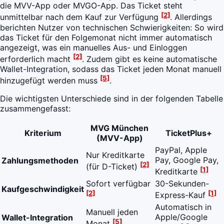
die MVV-App oder MVGO-App. Das Ticket steht
[2]
unmittelbar nach dem Kauf zur Verfügung
. Allerdings
berichten Nutzer von technischen Schwierigkeiten: So wird
das Ticket für den Folgemonat nicht immer automatisch
angezeigt, was ein manuelles Aus- und Einloggen
[2]
erforderlich macht
. Zudem gibt es keine automatische
Wallet-Integration, sodass das Ticket jeden Monat manuell
[5]
hinzugefügt werden muss
.
Die wichtigsten Unterschiede sind in der folgenden Tabelle
zusammengefasst:
MVG München
Kriterium
TicketPlus+
(MVV-App)
PayPal, Apple
Nur Kreditkarte
Pay, Google Pay,
Zahlungsmethoden
[2]
(für D-Ticket)
[1]
Kreditkarte
Sofort verfügbar
30-Sekunden-
Kaufgeschwindigkeit
[2]
[1]
Express-Kauf
Automatisch in
Manuell jeden
Apple/Google
Wallet-Integration
[5]
Monat