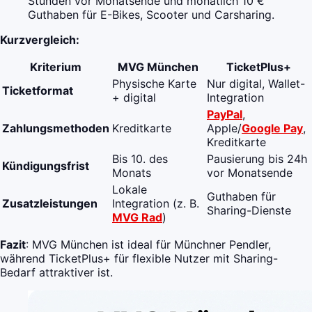
Stunden vor Monatsende und monatlich 10 €
Guthaben für E-Bikes, Scooter und Carsharing.
Kurzvergleich:
Kriterium
MVG München
TicketPlus+
Physische Karte
Nur digital, Wallet-
Ticketformat
+ digital
Integration
PayPal
,
Zahlungsmethoden
Kreditkarte
Apple/
Google Pay
,
Kreditkarte
Bis 10. des
Pausierung bis 24h
Kündigungsfrist
Monats
vor Monatsende
Lokale
Guthaben für
Zusatzleistungen
Integration (z. B.
Sharing-Dienste
MVG Rad
)
Fazit
: MVG München ist ideal für Münchner Pendler,
während TicketPlus+ für flexible Nutzer mit Sharing-
Bedarf attraktiver ist.