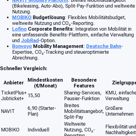
NAVIT Mobility Platform
: Breites Mobilitätsangebot
(Bikeleasing, Auto-Abo), Split-Pay-Funktion und weltweite
Nutzung.
MOBIKO
Budgetlösung
: Flexibles Mobilitätsbudget,
weltweite Nutzung und CO₂-Reporting.
Lofino
Corporate Benefits
: Integration von Mobilität in
eine umfassende Benefits-Plattform, einfache Verwaltung
und
JobRad
-Option.
Bonvoyo
Mobility Management
:
Deutsche Bahn
-
Expertise, CO₂-Tracking und steueroptimierte
Abrechnung.
Schneller Vergleich:
Mindestkosten
Besondere
Anbieter
Zielgrupp
(€/Monat)
Features
TicketPlus+
Sharing-Services,
KMU, einfach
15,50
Jobticket+
Pausier-Funktion
Verwaltung
Breites
6,90 (Starter-
Größere
NAVIT
Mobilitätsangebot,
Plan)
Unternehmen
Split-Pay
Weltweite
Flexibilität un
MOBIKO
Individuell
Nutzung, CO₂-
Nachhaltigkeit
Reporting