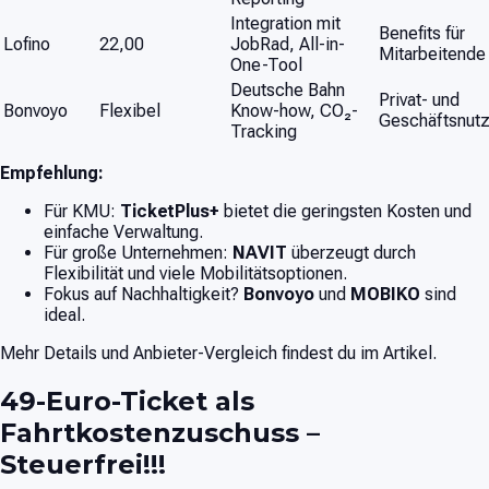
Integration mit
Benefits für
Lofino
22,00
JobRad, All-in-
Mitarbeitende
One-Tool
Deutsche Bahn
Privat- und
Bonvoyo
Flexibel
Know-how, CO₂-
Geschäftsnut
Tracking
Empfehlung:
Für KMU:
TicketPlus+
bietet die geringsten Kosten und
einfache Verwaltung.
Für große Unternehmen:
NAVIT
überzeugt durch
Flexibilität und viele Mobilitätsoptionen.
Fokus auf Nachhaltigkeit?
Bonvoyo
und
MOBIKO
sind
ideal.
Mehr Details und Anbieter-Vergleich findest du im Artikel.
49-Euro-Ticket als
Fahrtkostenzuschuss –
Steuerfrei!!!