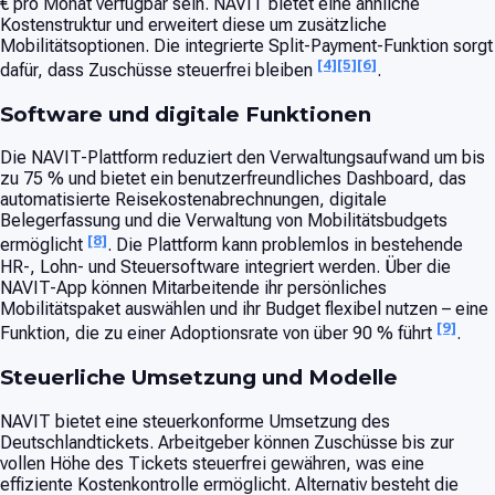
€ pro Monat verfügbar sein. NAVIT bietet eine ähnliche
Kostenstruktur und erweitert diese um zusätzliche
Mobilitätsoptionen. Die integrierte Split-Payment-Funktion sorgt
[4]
[5]
[6]
dafür, dass Zuschüsse steuerfrei bleiben
.
Software und digitale Funktionen
Die NAVIT-Plattform reduziert den Verwaltungsaufwand um bis
zu 75 % und bietet ein benutzerfreundliches Dashboard, das
automatisierte Reisekostenabrechnungen, digitale
Belegerfassung und die Verwaltung von Mobilitätsbudgets
[8]
ermöglicht
. Die Plattform kann problemlos in bestehende
HR-, Lohn- und Steuersoftware integriert werden. Über die
NAVIT-App können Mitarbeitende ihr persönliches
Mobilitätspaket auswählen und ihr Budget flexibel nutzen – eine
[9]
Funktion, die zu einer Adoptionsrate von über 90 % führt
.
Steuerliche Umsetzung und Modelle
NAVIT bietet eine steuerkonforme Umsetzung des
Deutschlandtickets. Arbeitgeber können Zuschüsse bis zur
vollen Höhe des Tickets steuerfrei gewähren, was eine
effiziente Kostenkontrolle ermöglicht. Alternativ besteht die