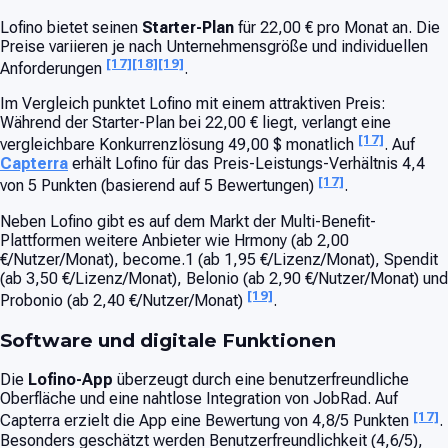
Lofino bietet seinen
Starter-Plan
für 22,00 € pro Monat an. Die
Preise variieren je nach Unternehmensgröße und individuellen
[17]
[18]
[19]
Anforderungen
.
Im Vergleich punktet Lofino mit einem attraktiven Preis:
Während der Starter-Plan bei 22,00 € liegt, verlangt eine
[17]
vergleichbare Konkurrenzlösung 49,00 $ monatlich
. Auf
Capterra
erhält Lofino für das Preis-Leistungs-Verhältnis 4,4
[17]
von 5 Punkten (basierend auf 5 Bewertungen)
.
Neben Lofino gibt es auf dem Markt der Multi-Benefit-
Plattformen weitere Anbieter wie Hrmony (ab 2,00
€/Nutzer/Monat), become.1 (ab 1,95 €/Lizenz/Monat), Spendit
(ab 3,50 €/Lizenz/Monat), Belonio (ab 2,90 €/Nutzer/Monat) und
[19]
Probonio (ab 2,40 €/Nutzer/Monat)
.
Software und digitale Funktionen
Die
Lofino-App
überzeugt durch eine benutzerfreundliche
Oberfläche und eine nahtlose Integration von JobRad. Auf
[17]
Capterra erzielt die App eine Bewertung von 4,8/5 Punkten
.
Besonders geschätzt werden Benutzerfreundlichkeit (4,6/5),