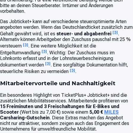
bitte an deinen Steuerberater. Irrtümer und Änderungen
vorbehalten.
Das Jobticket+ kann auf verschiedene steueroptimierte Arten
angeboten werden. Wenn das Deutschlandticket zusätzlich zum
[3]
Gehalt gewährt wird, ist es
steuer- und abgabenfrei
.
Alternativ können Arbeitgeber den Zuschuss pauschal mit 25 %
[3]
versteuern
. Eine weitere Möglichkeit ist die
[3]
Entgeltumwandlung
. Wichtig: Der Zuschuss muss im
Lohnkonto erfasst und in der Lohnsteuerbescheinigung
[3]
dokumentiert werden
. Eine sorgfältige Dokumentation hilft,
[3]
steuerliche Risiken zu vermeiden
.
Mitarbeitervorteile und Nachhaltigkeit
Ein besonderes Highlight von TicketPlus+ Jobticket+ sind die
zusätzlichen Mobilitätsservices. Mitarbeitende profitieren von
15 Freiminuten und 3 Freischaltungen für E-Bikes und
Scooter
(Wert bis zu 7,00 €) sowie einem
5,00 €
MILES
Carsharing-Gutschein
. Diese Extras machen das Angebot
nicht nur attraktiver, sondern zeigen auch das Engagement des
Unternehmens für umweltfreundliche Mobilität.