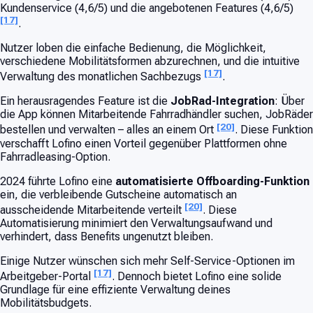
Kundenservice (4,6/5) und die angebotenen Features (4,6/5)
[17]
.
Nutzer loben die einfache Bedienung, die Möglichkeit,
verschiedene Mobilitätsformen abzurechnen, und die intuitive
[17]
Verwaltung des monatlichen Sachbezugs
.
Ein herausragendes Feature ist die
JobRad-Integration
: Über
die App können Mitarbeitende Fahrradhändler suchen, JobRäder
[20]
bestellen und verwalten – alles an einem Ort
. Diese Funktion
verschafft Lofino einen Vorteil gegenüber Plattformen ohne
Fahrradleasing-Option.
2024 führte Lofino eine
automatisierte Offboarding-Funktion
ein, die verbleibende Gutscheine automatisch an
[20]
ausscheidende Mitarbeitende verteilt
. Diese
Automatisierung minimiert den Verwaltungsaufwand und
verhindert, dass Benefits ungenutzt bleiben.
Einige Nutzer wünschen sich mehr Self-Service-Optionen im
[17]
Arbeitgeber-Portal
. Dennoch bietet Lofino eine solide
Grundlage für eine effiziente Verwaltung deines
Mobilitätsbudgets.