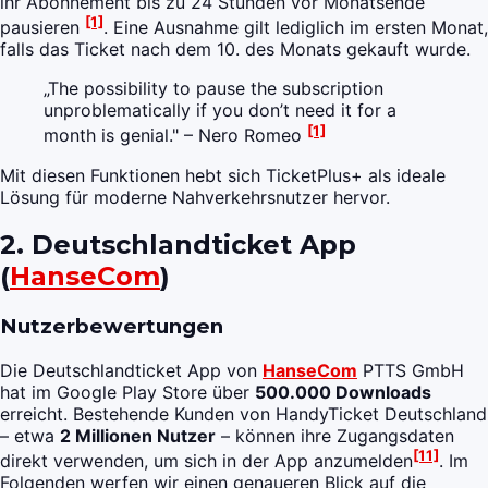
ihr Abonnement bis zu 24 Stunden vor Monatsende
[1]
pausieren
. Eine Ausnahme gilt lediglich im ersten Monat,
falls das Ticket nach dem 10. des Monats gekauft wurde.
„The possibility to pause the subscription
unproblematically if you don’t need it for a
[1]
month is genial." – Nero Romeo
Mit diesen Funktionen hebt sich TicketPlus+ als ideale
Lösung für moderne Nahverkehrsnutzer hervor.
2. Deutschlandticket App
(
HanseCom
)
Nutzerbewertungen
Die Deutschlandticket App von
HanseCom
PTTS GmbH
hat im Google Play Store über
500.000 Downloads
erreicht. Bestehende Kunden von HandyTicket Deutschland
– etwa
2 Millionen Nutzer
– können ihre Zugangsdaten
[11]
direkt verwenden, um sich in der App anzumelden
. Im
Folgenden werfen wir einen genaueren Blick auf die