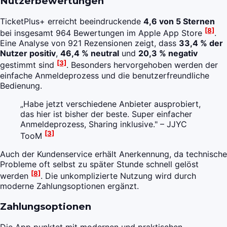
Nutzerbewertungen
TicketPlus+ erreicht beeindruckende
4,6 von 5 Sternen
[8]
bei insgesamt 964 Bewertungen im Apple App Store
.
Eine Analyse von 921 Rezensionen zeigt, dass
33,4 % der
Nutzer positiv
,
46,4 % neutral
und
20,3 % negativ
[3]
gestimmt sind
. Besonders hervorgehoben werden der
einfache Anmeldeprozess und die benutzerfreundliche
Bedienung.
„Habe jetzt verschiedene Anbieter ausprobiert,
das hier ist bisher der beste. Super einfacher
Anmeldeprozess, Sharing inklusive." – JJYC
[3]
TooM
Auch der Kundenservice erhält Anerkennung, da technische
Probleme oft selbst zu später Stunde schnell gelöst
[8]
werden
. Die unkomplizierte Nutzung wird durch
moderne Zahlungsoptionen ergänzt.
Zahlungsoptionen
Die App punktet mit modernen und praktischen