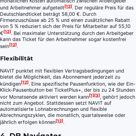
monatlichen Kosten automatisch zwischen Arbeitgeber
[12]
und Arbeitnehmer aufgeteilt
. Der reguläre Preis für das
Deutschlandticket beträgt 58,00 €. Durch
Firmenzuschüsse ab 25 % und einen zusätzlichen Rabatt
von 5 % reduziert sich der Preis für Mitarbeiter auf 55,10
[12]
€
. Bei maximaler Unterstützung durch den Arbeitgeber
kann das Ticket für den Arbeitnehmer sogar kostenfrei
[12]
sein
.
Flexibilität
NAVIT punktet mit flexiblen Vertragsbedingungen und
bietet die Möglichkeit, das Abonnement jederzeit zu
[12]
kündigen
. Eine spezifische Pausenfunktion, wie der Ein-
Klick-Pausenbutton bei TicketPlus+, der bis zu 24 Stunden
[1]
[3]
vor Monatsende aktiviert werden kann
, gehört jedoch
nicht zum Angebot. Stattdessen setzt NAVIT auf
automatisierte Lohnabrechnungen und flexible
Abrechnungszyklen, die monatlich, quartalsweise oder
[12]
jährlich erfolgen können
.
4. DB Navigator