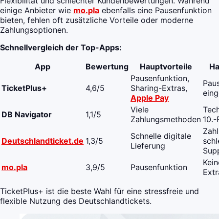
Flexibilität und schlechter Kundenbewertungen. Während
einige Anbieter wie
mo.pla
ebenfalls eine Pausenfunktion
bieten, fehlen oft zusätzliche Vorteile oder moderne
Zahlungsoptionen.
Schnellvergleich der Top-Apps:
App
Bewertung
Hauptvorteile
Ha
Pausenfunktion,
Paus
TicketPlus+
4,6/5
Sharing-Extras,
eing
Apple Pay
Viele
Tech
DB Navigator
1,1/5
Zahlungsmethoden
10.-
Zah
Schnelle digitale
Deutschlandticket.de
1,3/5
schl
Lieferung
Sup
Kein
mo.pla
3,9/5
Pausenfunktion
Extr
TicketPlus+ ist die beste Wahl für eine stressfreie und
flexible Nutzung des Deutschlandtickets.