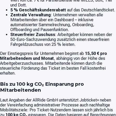
Wert von ca. 7 € für Partnerdienste wie MILES, Bolt, Tier
und Dott.
5 % Geschäftskundenrabatt
auf das Deutschlandticket.
Zentrale Verwaltung
: Unternehmen verwalten alle
Mitarbeitenden über ein Dashboard – inklusive
automatisierter Sammelrechnung, Onboarding,
Offboarding und Pausenfunktion.
Steuerfreier Zuschuss
: Arbeitgeber können neben der
50-Euro-Sachzuwendung zusätzlich einen steuerfreien
Fahrgeldzuschuss von 25 % leisten.
Der Einstiegspreis für Unternehmen beginnt ab
15,50 € pro
Mitarbeitendem und Monat
, abhängig von der Höhe des
Arbeitgeberzuschusses. Mitarbeitende können durch die
steuerliche Förderung das Ticket im besten Fall kostenfrei
erhalten.
Bis zu 100 kg CO₂ Einsparung pro
Mitarbeitenden
Laut Angaben der AllRide GmbH unterstützt Jobticket+ neben
der Vereinfachung administrativer Prozesse auch nachhaltige
Mobilitätsziele: Pro Ticket-Nutzendem lassen sich jährlich bis
zu
100 kg CO₂
einsparen. Die Daten basieren auf Berechnungen