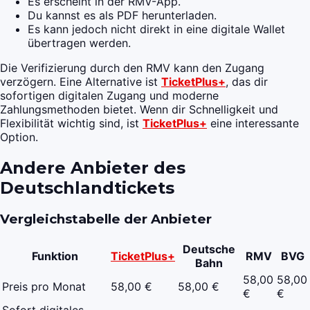
Es erscheint in der RMV-App.
Du kannst es als PDF herunterladen.
Es kann jedoch nicht direkt in eine digitale Wallet
übertragen werden.
Die Verifizierung durch den RMV kann den Zugang
verzögern. Eine Alternative ist
TicketPlus+
, das dir
sofortigen digitalen Zugang und moderne
Zahlungsmethoden bietet. Wenn dir Schnelligkeit und
Flexibilität wichtig sind, ist
TicketPlus+
eine interessante
Option.
Andere Anbieter des
Deutschlandtickets
Vergleichstabelle der Anbieter
Deutsche
Funktion
TicketPlus+
RMV
BVG
Bahn
58,00
58,00
Preis pro Monat
58,00 €
58,00 €
€
€